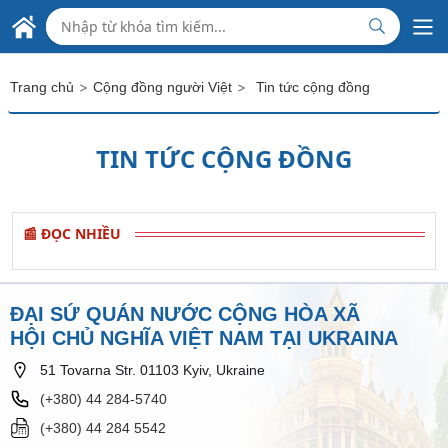
Skip to Main Content
ĐẠI SỨ QUÁN VIỆT NAM
TẠI UKRAINA
>
>
Trang chủ
Cộng đồng người Việt
Tin tức cộng đồng
TIN TỨC CỘNG ĐỒNG
📰 ĐỌC NHIỀU
ĐẠI SỨ QUÁN NƯỚC CỘNG HÒA XÃ
HỘI CHỦ NGHĨA VIỆT NAM TẠI UKRAINA
51 Tovarna Str. 01103 Kyiv, Ukraine
(+380) 44 284-5740
(+380) 44 284 5542