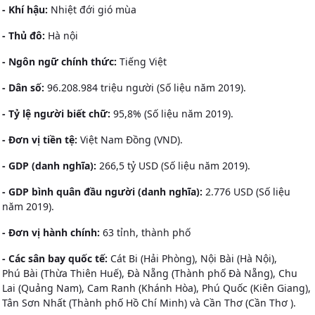
- Khí hậu:
Nhiệt đới gió mùa
- Thủ đô:
Hà nội
- Ngôn ngữ chính thức:
Tiếng Việt
- Dân số:
96.208.984 triệu người (Số liệu năm 2019).
- Tỷ lệ người biết chữ:
95,8% (Số liệu năm 2019).
- Đơn vị tiền tệ:
Việt Nam Đồng (VND).
- GDP (danh nghĩa):
266,5
tỷ USD (Số liệu năm 2019).
- GDP bình quân đầu người (danh nghĩa):
2.776 USD (Số liệu
năm 2019).
- Đơn vị hành chính:
63 tỉnh, thành phố
- Các sân bay quốc tế:
Cát Bi (Hải Phòng), Nội Bài (Hà Nội),
Phú Bài (Thừa Thiên Huế), Đà Nẵng (Thành phố Đà Nẵng), Chu
Lai (Quảng Nam), Cam Ranh (Khánh Hòa), Phú Quốc (Kiên Giang),
Tân Sơn Nhất (Thành phố Hồ Chí Minh) và Cần Thơ (Cần Thơ ).