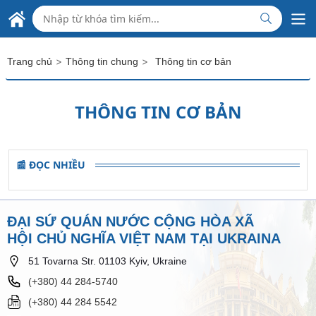
Skip to Main Content
ĐẠI SỨ QUÁN VIỆT NAM
TẠI UKRAINA
>
>
Trang chủ
Thông tin chung
Thông tin cơ bản
THÔNG TIN CƠ BẢN
📰 ĐỌC NHIỀU
ĐẠI SỨ QUÁN NƯỚC CỘNG HÒA XÃ
HỘI CHỦ NGHĨA VIỆT NAM TẠI UKRAINA
51 Tovarna Str. 01103 Kyiv, Ukraine
(+380) 44 284-5740
(+380) 44 284 5542