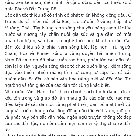
sống xen kẽ nhau, điển hình là cộng đồng dân tộc thiểu số ở
phía Bắc và Bắc Trung Bộ.
Các dân tộc thiểu số có trình độ phát triển không đồng đều. Ở
Trung du và miền núi phía Bắc, các cư dân ở vùng thấp như
Mường, Thái, Tày, Nùng sinh sống chủ yếu bằng canh tác lúa
nước và nương rẫy, chăn nuôi gia súc và gia cầm, có một
phần hái lượm, săn bắn, có nghề thủ công khá tinh xảo. Các
dân tộc thiểu số ở phía Nam sống biệt lập hơn. Trừ người
Chăm, Hoa và Khmer sống ở vùng duyên hải miền Trung,
Nam Bộ có trình độ phát triển cao hơn, phần lớn các dân tộc
còn lại ở Tây Nguyên sống theo tổ chức buôn-làng, kiếm sống
dựa vào thiên nhiên mang tính tự cung tự cấp. Tất cả các
nhóm dân tộc đều có nền văn hóa riêng biệt và độc đáo. Tín
ngưỡng và tôn giáo của các dân tộc cũng khác biệt.
Nhà nước Việt Nam thực hiện chính sách bình đẳng, đoàn
kết, tôn trọng và giúp đỡ lẫn nhau giữa các dân tộc, tạo mọi
điều kiện để các dân tộc cùng phát triển, gắn bó mật thiết với
sự phát triển chung của cộng đồng dân tộc Việt Nam; giữ gìn
và phát huy bản sắc văn hóa, ngôn ngữ truyền thống tốt đẹp
của các dân tộc; nghiêm cấm mọi hành vi kỳ thị, chia rẽ dân
tộc.