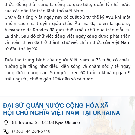
thức; đồng thời cũng là công cụ giao tiếp, quản lý nhà nước
của các dân tộc trên lãnh thổ Việt Nam.
Chữ viết tiếng Việt ngày nay có xuất xứ từ thế kỷ XVII khi một
nhóm các nhà truyền giáo châu Âu mà đại diện là giáo sỹ
Alexandre de Rhodes đã giới thiệu mẫu chữ dựa trên mẫu tự
La tinh. Sau đó chữ viết tiếng Việt ngày càng được phát triển
và hoàn thiện đã trở thành chữ viết chính thức của Việt Nam
từ đầu thế kỷ XX.
Tuổi thọ trung bình của người Việt Nam là 73 tuổi, có chiều
hướng gia tăng nhờ điều kiện sống và chăm sóc y tế ngày
càng được nâng cao. Số người trên 60 tuổi là khoảng gần 9
triệu người, chiếm gần 10% dân số cả nước.
ĐẠI SỨ QUÁN NƯỚC CỘNG HÒA XÃ
HỘI CHỦ NGHĨA VIỆT NAM TẠI UKRAINA
51 Tovarna Str. 01103 Kyiv, Ukraine
(+380) 44 284-5740