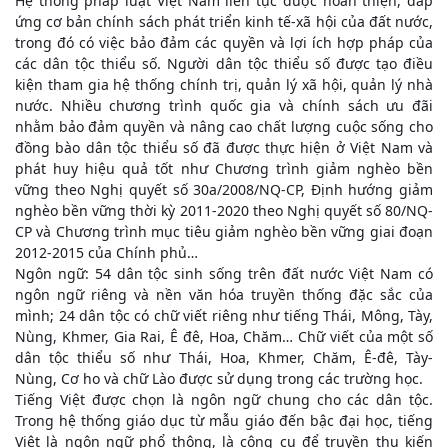
Hệ thống pháp luật Việt Nam liên tục được hoàn thiện, đáp
ứng cơ bản chính sách phát triển kinh tế-xã hội của đất nước,
trong đó có việc bảo đảm các quyền và lợi ích hợp pháp của
các dân tộc thiểu số. Người dân tộc thiểu số được tạo điều
kiện tham gia hệ thống chính trị, quản lý xã hội, quản lý nhà
nước. Nhiều chương trình quốc gia và chính sách ưu đãi
nhằm bảo đảm quyền và nâng cao chất lượng cuộc sống cho
đồng bào dân tộc thiểu số đã được thực hiện ở Việt Nam và
phát huy hiệu quả tốt như Chương trình giảm nghèo bền
vững theo Nghị quyết số 30a/2008/NQ-CP, Định hướng giảm
nghèo bền vững thời kỳ 2011-2020 theo Nghị quyết số 80/NQ-
CP và Chương trình mục tiêu giảm nghèo bền vững giai đoạn
2012-2015 của Chính phủ…
Ngôn ngữ: 54 dân tộc sinh sống trên đất nước Việt Nam có
ngôn ngữ riêng và nền văn hóa truyền thống đặc sắc của
mình; 24 dân tộc có chữ viết riêng như tiếng Thái, Mông, Tày,
Nùng, Khmer, Gia Rai, Ê đê, Hoa, Chăm… Chữ viết của một số
dân tộc thiểu số như Thái, Hoa, Khmer, Chăm, Ê-đê, Tày-
Nùng, Cơ ho và chữ Lào được sử dụng trong các trường học.
Tiếng Việt được chọn là ngôn ngữ chung cho các dân tộc.
Trong hệ thống giáo dục từ mẫu giáo đến bậc đại học, tiếng
Việt là ngôn ngữ phổ thông, là công cụ để truyền thụ kiến