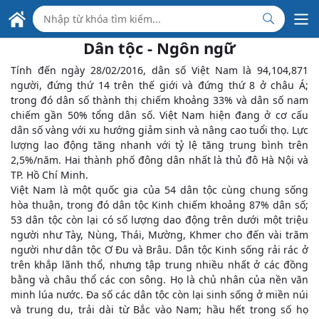
Skip to Main Content
ĐẠI SỨ QUÁN VIỆT NAM
TẠI UKRAINA
Dân tộc - Ngôn ngữ
Tính đến ngày 28/02/2016, dân số Việt Nam là 94,104,871
người, đứng thứ 14 trên thế giới và đứng thứ 8 ở châu Á;
trong đó dân số thành thị chiếm khoảng 33% và dân số nam
chiếm gần 50% tổng dân số. Việt Nam hiện đang ở cơ cấu
dân số vàng với xu hướng giảm sinh và nâng cao tuổi thọ. Lực
lượng lao động tăng nhanh với tỷ lệ tăng trung bình trên
2,5%/năm. Hai thành phố đông dân nhất là thủ đô Hà Nội và
TP. Hồ Chí Minh.
Việt Nam là một quốc gia của 54 dân tộc cùng chung sống
hòa thuận, trong đó dân tộc Kinh chiếm khoảng 87% dân số;
53 dân tộc còn lại có số lượng dao động trên dưới một triệu
người như Tày, Nùng, Thái, Mường, Khmer cho đến vài trăm
người như dân tộc Ơ Đu và Brâu. Dân tộc Kinh sống rải rác ở
trên khắp lãnh thổ, nhưng tập trung nhiều nhất ở các đồng
bằng và châu thổ các con sông. Họ là chủ nhân của nền văn
minh lúa nước. Đa số các dân tộc còn lại sinh sống ở miền núi
và trung du, trải dài từ Bắc vào Nam; hầu hết trong số họ