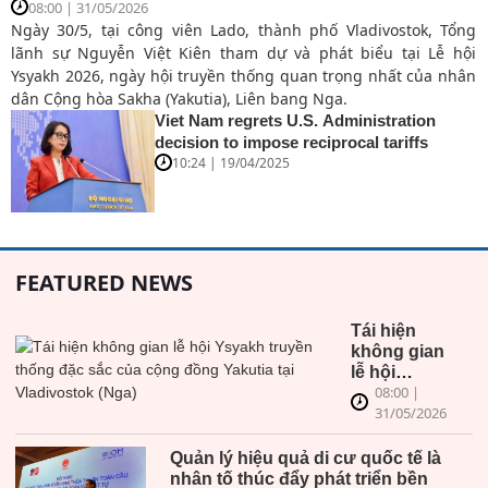
Hôm nay (13/12), tại Hà Nội, Bộ Ngoại giao phối hợp với Tổ
chức Di cư Quốc tế (IOM) tổ chức Hội nghị rà soát tình hình
triển khai Thỏa thuận toàn cầu về di cư hợp pháp, an toàn và
trật tự (Thỏa thuận GCM) theo hình thức trực tiếp kết hợp trực
tuyến.
Viet Nam regrets U.S. Administration
decision to impose reciprocal tariffs
10:24 | 19/04/2025
FEATURED NEWS
Tái hiện
không gian
lễ hội
08:00 |
Ysyakh
31/05/2026
truyền
thống đặc
sắc của
Quản lý hiệu quả di cư quốc tế là
cộng đồng
nhân tố thúc đẩy phát triển bền