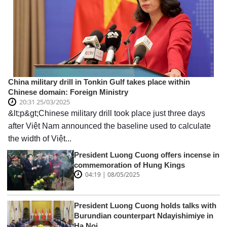
China military drill in Tonkin Gulf takes place within
Chinese domain: Foreign Ministry
20:31 25/03/2025
&lt;p&gt;Chinese military drill took place just three days
after Việt Nam announced the baseline used to calculate
the width of Việt...
President Luong Cuong offers incense in
commemoration of Hung Kings
04:19 | 08/05/2025
President Luong Cuong holds talks with
Burundian counterpart Ndayishimiye in
Ha Noi