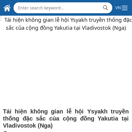
THE EMBASSY OF
Skip to Main Content
VN
SOCIALIST REPUBLIC OF VIET NAM
IN THE REPUBLIC OF INDIA
Quản lý hiệu quả di cư quốc tế là nhân tố
thúc đẩy phát triển bền vững
17:23 | 20/05/2025