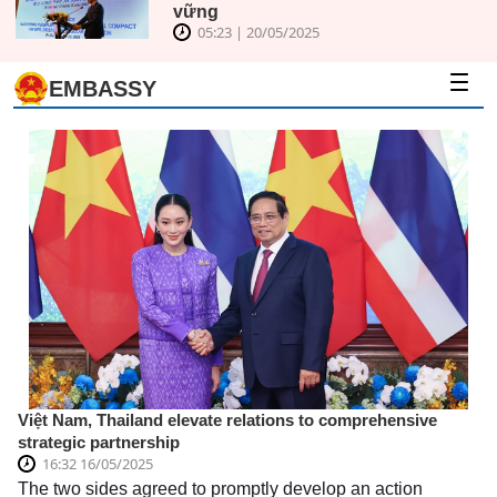
Yakutia tại
vững
Vladivostok
05:23 | 20/05/2025
(Nga)
EMBASSY
Việt Nam, Thailand elevate relations to comprehensive
strategic partnership
16:32 16/05/2025
The two sides agreed to promptly develop an action