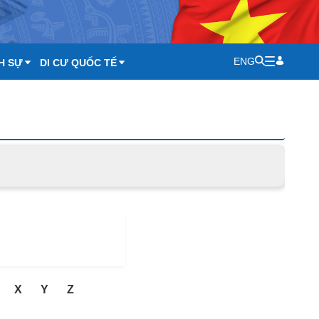
ENG
H SỰ
DI CƯ QUỐC TẾ
X
Y
Z