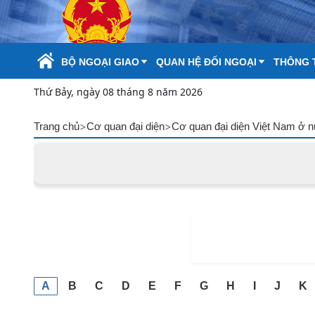
Skip to Main Content
BỘ NGOẠI GIAO
QUAN HỆ ĐỐI NGOẠI
THÔNG T
Thứ Bảy, ngày 08 tháng 8 năm 2026
>
>
Trang chủ
Cơ quan đại diện
Cơ quan đại diện Việt Nam ở 
A
B
C
D
E
F
G
H
I
J
K