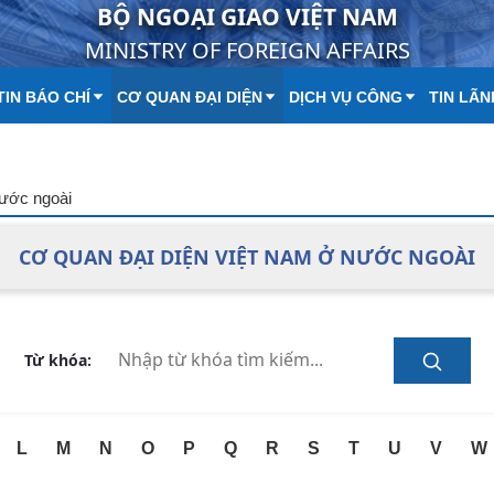
BỘ NGOẠI GIAO VIỆT NAM
MINISTRY OF FOREIGN AFFAIRS
IN BÁO CHÍ
CƠ QUAN ĐẠI DIỆN
DỊCH VỤ CÔNG
TIN LÃN
nước ngoài
CƠ QUAN ĐẠI DIỆN VIỆT NAM Ở NƯỚC NGOÀI
Từ khóa:
L
M
N
O
P
Q
R
S
T
U
V
W