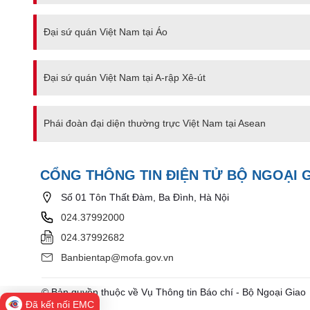
Đại sứ quán Việt Nam tại Áo
Đại sứ quán Việt Nam tại A-rập Xê-út
Phái đoàn đại diện thường trực Việt Nam tại Asean
CỔNG THÔNG TIN ĐIỆN TỬ BỘ NGOẠI 
Số 01 Tôn Thất Đàm, Ba Đình, Hà Nội
024.37992000
024.37992682
Banbientap@mofa.gov.vn
© Bản quyền thuộc về Vụ Thông tin Báo chí - Bộ Ngoại Giao
Đã kết nối EMC