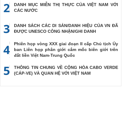
2
DANH MỤC MIỄN THỊ THỰC CỦA VIỆT NAM VỚI
CÁC NƯỚC
3
DANH SÁCH CÁC DI SẢN/DANH HIỆU CỦA VN ĐÃ
ĐƯỢC UNESCO CÔNG NHẬN/GHI DANH
Phiên họp vòng XXX giai đoạn II cấp Chủ tịch Ủy
4
ban Liên họp phân giới cắm mốc biên giới trên
đất liền Việt Nam-Trung Quốc
5
THÔNG TIN CHUNG VỀ CỘNG HÒA CABO VERDE
(CÁP-VE) VÀ QUAN HỆ VỚI VIỆT NAM