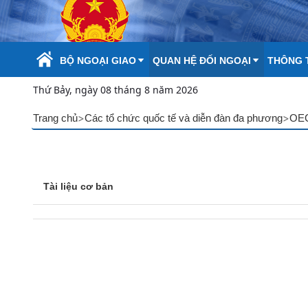
Skip to Main Content
BỘ NGOẠI GIAO
QUAN HỆ ĐỐI NGOẠI
THÔNG T
Thứ Bảy, ngày 08 tháng 8 năm 2026
>
>
Trang chủ
Các tổ chức quốc tế và diễn đàn đa phương
OE
Tài liệu cơ bản