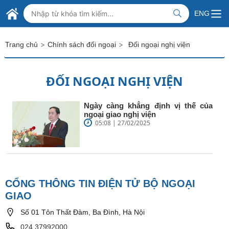
Skip to Main Content
BỘ NGOẠI GIAO VIỆT NAM
ENG
MINISTRY OF FOREIGN AFFAIRS
>
>
Trang chủ
Chính sách đối ngoại
Đối ngoại nghị viện
ĐỐI NGOẠI NGHỊ VIỆN
Ngày càng khẳng định vị thế của
ngoại giao nghị viện
05:08 | 27/02/2025
CỔNG THÔNG TIN ĐIỆN TỬ BỘ NGOẠI
GIAO
Số 01 Tôn Thất Đàm, Ba Đình, Hà Nội
024.37992000