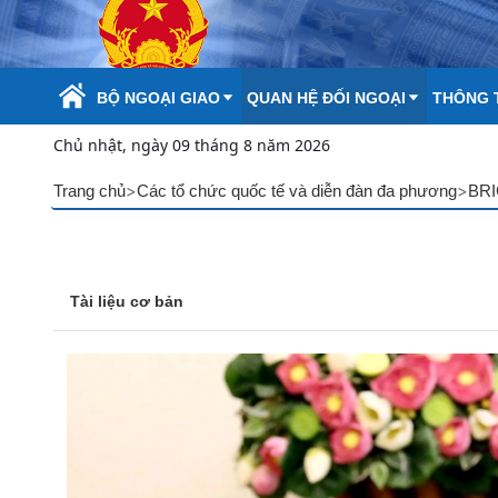
Skip to Main Content
BỘ NGOẠI GIAO
QUAN HỆ ĐỐI NGOẠI
THÔNG T
Chủ nhật, ngày 09 tháng 8 năm 2026
>
>
Trang chủ
Các tổ chức quốc tế và diễn đàn đa phương
BR
Tài liệu cơ bản