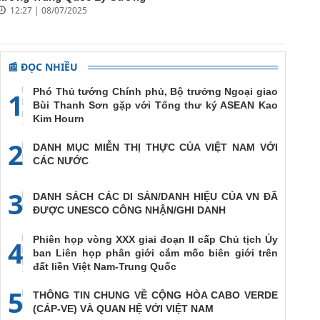
12:27 | 08/07/2025
📰 ĐỌC NHIỀU
Phó Thủ tướng Chính phủ, Bộ trưởng Ngoại giao
1
Bùi Thanh Sơn gặp với Tổng thư ký ASEAN Kao
Kim Hourn
2
DANH MỤC MIỄN THỊ THỰC CỦA VIỆT NAM VỚI
CÁC NƯỚC
3
DANH SÁCH CÁC DI SẢN/DANH HIỆU CỦA VN ĐÃ
ĐƯỢC UNESCO CÔNG NHẬN/GHI DANH
Phiên họp vòng XXX giai đoạn II cấp Chủ tịch Ủy
4
ban Liên họp phân giới cắm mốc biên giới trên
đất liền Việt Nam-Trung Quốc
5
THÔNG TIN CHUNG VỀ CỘNG HÒA CABO VERDE
(CÁP-VE) VÀ QUAN HỆ VỚI VIỆT NAM