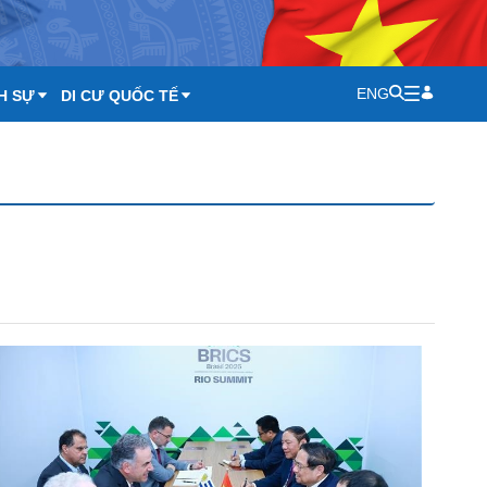
ENG
H SỰ
DI CƯ QUỐC TẾ