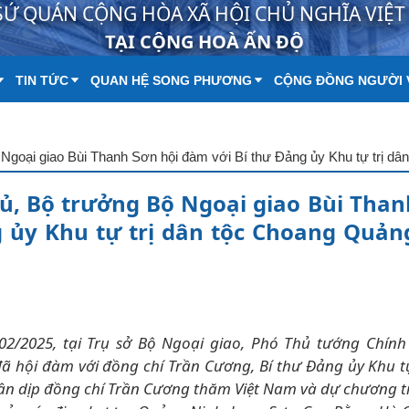
SỨ QUÁN CỘNG HÒA XÃ HỘI CHỦ NGHĨA VIỆ
TẠI CỘNG HOÀ ẤN ĐỘ
TIN TỨC
QUAN HỆ SONG PHƯƠNG
CỘNG ĐỒNG NGƯỜI 
ủ, Bộ trưởng Bộ Ngoại giao Bùi Than
 ủy Khu tự trị dân tộc Choang Quảng
19/02/2025, tại Trụ sở Bộ Ngoại giao, Phó Thủ tướng Chín
ã hội đàm với đồng chí Trần Cương, Bí thư Đảng ủy Khu tự
n dịp đồng chí Trần Cương thăm Việt Nam và dự chương t