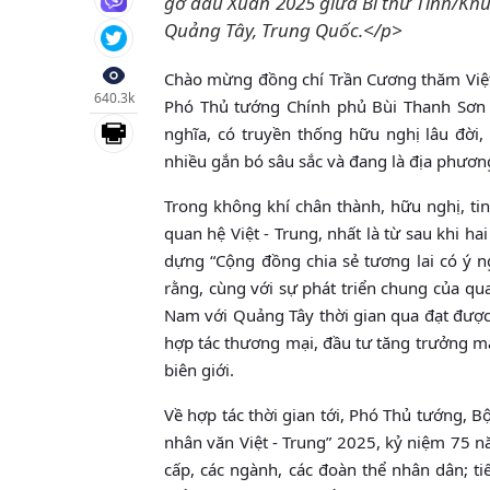
gỡ đầu Xuân 2025 giữa Bí thư Tỉnh/Kh
Quảng Tây, Trung Quốc.</p>
Chào mừng đồng chí Trần Cương thăm Việt
640.3k
Phó Thủ tướng Chính phủ Bùi Thanh Sơn 
nghĩa, có truyền thống hữu nghị lâu đời,
nhiều gắn bó sâu sắc và đang là địa phươn
Trong không khí chân thành, hữu nghị, tin
quan hệ Việt - Trung, nhất là từ sau khi ha
dựng “Cộng đồng chia sẻ tương lai có ý n
rằng, cùng với sự phát triển chung của qu
Nam với Quảng Tây thời gian qua đạt được 
hợp tác thương mại, đầu tư tăng trưởng mạn
biên giới.
Về hợp tác thời gian tới, Phó Thủ tướng, 
nhân văn Việt - Trung” 2025, kỷ niệm 75 n
cấp, các ngành, các đoàn thể nhân dân; ti