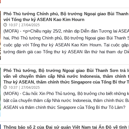
Phó Thủ tướng Chính phủ, Bộ trưởng Ngoại giao Bùi Than
với Tổng thư ký ASEAN Kao Kim Hourn
10:37 | 27/04/2025
(MOFA) - <p>Chiều ngày 25/2, nhân dịp Diễn đàn Tương lai ASEA
hai, Phó Thủ tướng Chính phủ, Bộ trưởng Ngoại giao Bùi Thanh 
cuộc gặp với Tổng thư ký ASEAN Kao Kim Hourn. Tại cuộc gặp
tướng đánh giá cao Tổng thư ký ASEAN lần thứ hai tham dự Di
tiếp tục có những ý kiến, đóng góp quan trọng, góp phần thiết thực
công chung của Diễn đàn.</p>
Phó Thủ tướng, Bộ trưởng Ngoại giao Bùi Thanh Sơn trả 
vấn về chuyến thăm cấp Nhà nước Indonesia, thăm chính 
Thư ký ASEAN, thăm chính thức Singapore của Tổng Bí thư 
10:37 | 27/04/2025
Phu nhân cùng Đoàn đại biểu cấp cao Việt Nam
(MOFA) - Câu hỏi: Xin Phó Thủ tướng, Bộ trưởng cho biết những k
bật của chuyến thăm cấp Nhà nước Indonesia, thăm chính thức B
ASEAN và thăm chính thức Singapore của Tổng Bí thư Tô Lâm?
Thông báo số 2 của Đại sứ quán Việt Nam tại Ấn Độ về tình 