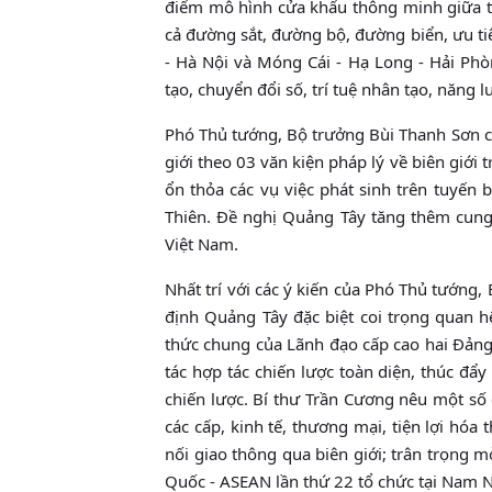
điểm mô hình cửa khẩu thông minh giữa tỉ
cả đường sắt, đường bộ, đường biển, ưu t
- Hà Nội và Móng Cái - Hạ Long - Hải Ph
tạo, chuyển đổi số, trí tuệ nhân tạo, năng l
Phó Thủ tướng, Bộ trưởng Bùi Thanh Sơn cũ
giới theo 03 văn kiện pháp lý về biên giới tr
ổn thỏa các vụ việc phát sinh trên tuyến 
Thiên. Đề nghị Quảng Tây tăng thêm cung
Việt Nam.
Nhất trí với các ý kiến của Phó Thủ tướng
định Quảng Tây đặc biệt coi trọng quan hệ
thức chung của Lãnh đạo cấp cao hai Đảng
tác hợp tác chiến lược toàn diện, thúc đẩ
chiến lược. Bí thư Trần Cương nêu một số 
các cấp, kinh tế, thương mại, tiện lợi hóa
nối giao thông qua biên giới; trân trọng
Quốc - ASEAN lần thứ 22 tổ chức tại Nam Ni