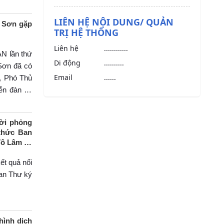
LIÊN HỆ NỘI DUNG/ QUẢN
h Sơn gặp
TRỊ HỆ THỐNG
Liên hệ
............
N lần thứ
Di động
..........
Sơn đã có
Email
......
, Phó Thủ
ễn đàn và
 vào thành
lời phỏng
thức Ban
Tô Lâm và
ết quả nổi
an Thư ký
hình dịch