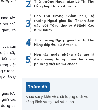
2
iang với
Thứ trưởng Ngoại giao Lê Thị Thu
Hằng tiếp Đại sứ Armenia
Phó Thủ tướng Chính phủ, Bộ
uảng Tây,
3
trưởng Ngoại giao Bùi Thanh Sơn
ã hội chủ
gặp với Tổng thư ký ASEAN Kao
 gần”, có
Kim Hourn
4
Thứ trưởng Ngoại giao Lê Thị Thu
Hằng tiếp Đại sứ Armenia
h cực của
 diện, xây
Hợp tác quốc phòng tiếp tục là
5
i bên cho
điểm sáng trong quan hệ song
phương Việt Nam-Canada
hương Việt
ng cường,
ng quản lý
Thăm dò
m giao lưu
Khảo sát ý kiến về chất lượng dịch vụ
 giữa các
công lãnh sự tại Đại sứ quán
 dựng thí