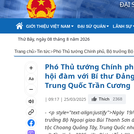
ĐẠI 
Skip to Main Content
GIỚI THIỆU VIỆT NAM
ĐẠI SỨ QUÁN
LÃNH SỰ
Thứ Bảy, ngày 08 tháng 8 năm 2026
>
>
Trang chủ
Tin tức
Phó Thủ tướng Chính ph
hội đàm với Bí thư Đảng
Aa
Trung Quốc Trần Cương
| 09:17 | 25/03/2025
Thích
2368
- <p style="text-align:justify">Ngày 
trưởng Bộ Ngoại giao Bùi Thanh Sơn đ
tộc Choang Quảng Tây, Trung Quốc nhâ