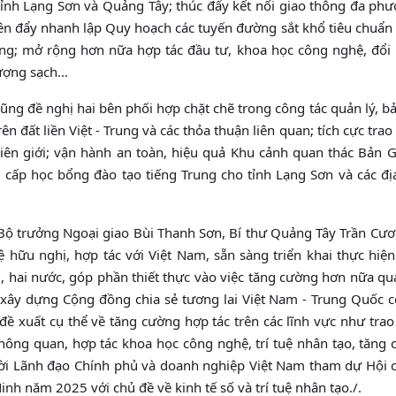
nh Lạng Sơn và Quảng Tây; thúc đẩy kết nối giao thông đa phư
iên đẩy nhanh lập Quy hoạch các tuyến đường sắt khổ tiêu chuẩn
òng; mở rộng hơn nữa hợp tác đầu tư, khoa học công nghệ, đổi
ượng sạch...
ng đề nghị hai bên phối hợp chặt chẽ trong công tác quản lý, bả
ên đất liền Việt - Trung và các thỏa thuận liên quan; tích cực trao 
biên giới; vận hành an toàn, hiệu quả Khu cảnh quan thác Bản G
 cấp học bổng đào tạo tiếng Trung cho tỉnh Lạng Sơn và các đ
, Bộ trưởng Ngoại giao Bùi Thanh Sơn, Bí thư Quảng Tây Trần Cư
 hữu nghị, hợp tác với Việt Nam, sẵn sàng triển khai thực hiện
, hai nước, góp phần thiết thực vào việc tăng cường hơn nữa qu
y xây dựng Cộng đồng chia sẻ tương lai Việt Nam - Trung Quốc c
đề xuất cụ thể về tăng cường hợp tác trên các lĩnh vực như trao
 thông quan, hợp tác khoa học công nghệ, trí tuệ nhân tạo, tăng
 mời Lãnh đạo Chính phủ và doanh nghiệp Việt Nam tham dự Hội 
nh năm 2025 với chủ đề về kinh tế số và trí tuệ nhân tạo./.