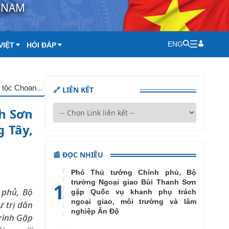
T NAM
ENG
VIỆT
HỎI ĐÁP
Phó Thủ tướng Chính phủ, Bộ trưởng Bộ Ngoại giao Bùi Thanh Sơn hội đàm với Bí thư Đảng ủy Khu tự trị dân tộc Choang Quảng Tây, Trung Quốc Trần Cương
🔗 LIÊN KẾT
h Sơn
 Tây,
📰 ĐỌC NHIỀU
Phó Thủ tướng Chính phủ, Bộ
trưởng Ngoại giao Bùi Thanh Sơn
1
h phủ, Bộ
gặp Quốc vụ khanh phụ trách
ngoại giao, môi trường và lâm
 trị dân
nghiệp Ấn Độ
rình Gặp