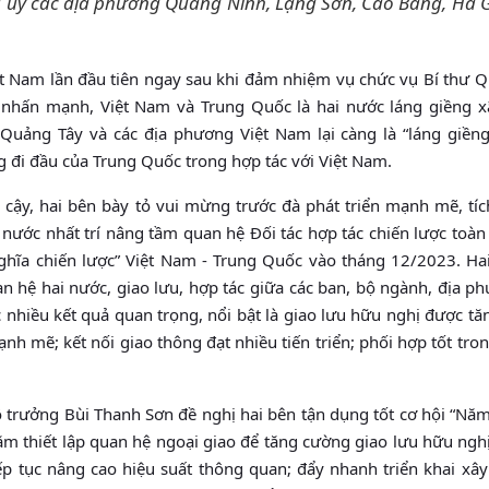
u ủy các địa phương Quảng Ninh, Lạng Sơn, Cao Bằng, Hà G
 Nam lần đầu tiên ngay sau khi đảm nhiệm vụ chức vụ Bí thư Q
nhấn mạnh, Việt Nam và Trung Quốc là hai nước láng giềng x
 Quảng Tây và các địa phương Việt Nam lại càng là “láng giềng
g đi đầu của Trung Quốc trong hợp tác với Việt Nam.
 cậy, hai bên bày tỏ vui mừng trước đà phát triển mạnh mẽ, tíc
i nước nhất trí nâng tầm quan hệ Đối tác hợp tác chiến lược toàn
ghĩa chiến lược” Việt Nam - Trung Quốc vào tháng 12/2023. Ha
an hệ hai nước, giao lưu, hợp tác giữa các ban, bộ ngành, địa p
nhiều kết quả quan trọng, nổi bật là giao lưu hữu nghị được tă
h mẽ; kết nối giao thông đạt nhiều tiến triển; phối hợp tốt tro
Bộ trưởng Bùi Thanh Sơn đề nghị hai bên tận dụng tốt cơ hội “Nă
ăm thiết lập quan hệ ngoại giao để tăng cường giao lưu hữu nghị
ếp tục nâng cao hiệu suất thông quan; đẩy nhanh triển khai xây