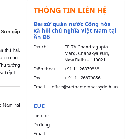
THÔNG TIN LIÊN HỆ
Đại sứ quán nước Cộng hòa
xã hội chủ nghĩa Việt Nam tại
h Sơn gặp
Ấn Độ
Địa chỉ
EP-7A Chandragupta
n thứ hai,
Marg, Chanakya Puri,
ã có cuộc
New Delhi – 110021
Thủ tướng
Điện thoại
+91 11 26879868
à tiếp tục
Fax
+ 91 11 26879856
thành công
Email
office@vietnamembassydelhi.in
CỤC
t Nam tại
Liên hệ
..........
Di động
...........
Email
.............