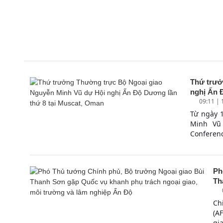
Thứ trưở
nghị Ấn Đ
09:11 |
Từ ngày 
Minh Vũ
Conference
Ph
Th
Ch
(A
gi