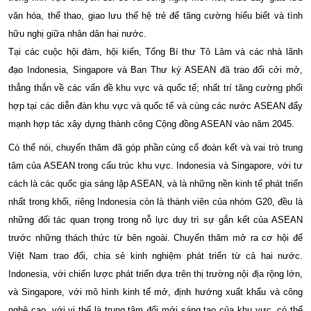
văn hóa, thể thao, giao lưu thế hệ trẻ để tăng cường hiểu biết và tình
hữu nghị giữa nhân dân hai nước.
Tại các cuộc hội đàm, hội kiến, Tổng Bí thư Tô Lâm và các nhà lãnh
đạo Indonesia, Singapore và Ban Thư ký ASEAN đã trao đổi cởi mở,
thẳng thắn về các vấn đề khu vực và quốc tế; nhất trí tăng cường phối
hợp tại các diễn đàn khu vực và quốc tế và cùng các nước ASEAN đẩy
mạnh hợp tác xây dựng thành công Cộng đồng ASEAN vào năm 2045.
Có thể nói, chuyến thăm đã góp phần củng cố đoàn kết và vai trò trung
tâm của ASEAN trong cấu trúc khu vực. Indonesia và Singapore, với tư
cách là các quốc gia sáng lập ASEAN, và là những nền kinh tế phát triển
nhất trong khối, riêng Indonesia còn là thành viên của nhóm G20, đều là
những đối tác quan trọng trong nỗ lực duy trì sự gắn kết của ASEAN
trước những thách thức từ bên ngoài. Chuyến thăm mở ra cơ hội để
Việt Nam trao đổi, chia sẻ kinh nghiệm phát triển từ cả hai nước.
Indonesia, với chiến lược phát triển dựa trên thị trường nội địa rộng lớn,
và Singapore, với mô hình kinh tế mở, định hướng xuất khẩu và công
nghệ cao, với vị thế là trung tâm đổi mới sáng tạo của khu vực, có thể