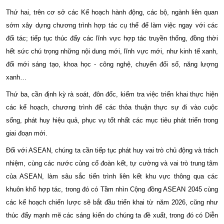
Thứ hai, trên cơ sở các Kế hoạch hành động, các bộ, ngành liên quan
sớm xây dựng chương trình hợp tác cụ thể để làm việc ngay với các
đối tác; tiếp tục thúc đẩy các lĩnh vực hợp tác truyền thống, đồng thời
hết sức chú trọng những nội dung mới, lĩnh vực mới, như kinh tế xanh,
đổi mới sáng tạo, khoa học - công nghệ, chuyển đối số, năng lượng
xanh…
Thứ ba, cần định kỳ rà soát, đôn đốc, kiểm tra việc triển khai thực hiện
các kế hoạch, chương trình để các thỏa thuận thực sự đi vào cuộc
sống, phát huy hiệu quả, phục vụ tốt nhất các mục tiêu phát triển trong
giai đoạn mới.
Đối với ASEAN, chúng ta cần tiếp tục phát huy vai trò chủ động và trách
nhiệm, cùng các nước củng cố đoàn kết, tự cường và vai trò trung tâm
của ASEAN, làm sâu sắc tiến trình liên kết khu vực thông qua các
khuôn khổ hợp tác, trong đó có Tầm nhìn Cộng đồng ASEAN 2045 cùng
các kế hoạch chiến lược sẽ bắt đầu triển khai từ năm 2026, cũng như
thúc đẩy mạnh mẽ các sáng kiến do chúng ta đề xuất, trong đó có Diễn