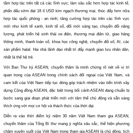
tầm hợp tác trên tất cả các lĩnh vực; làm sâu sắc hơn hợp tác kinh tế,
phấn đấu sớm đạt 18 tỉ USD kim ngạch thương mại; thúc đẩy hơn nữa
hợp tác quốc phòng - an ninh; tăng cường hợp tác trên các lĩnh vực
mới như kinh tế xanh, kinh tế số, đổi mới sáng tạo, chuyển đổi năng
lượng, phát triển hệ sinh thái xe điện, thương mại điện tử, giao hàng
thông minh, thanh toán số, khoa học công nghệ, chuyển đối số, AI, các
sản phẩm halal. Hai nhà lãnh đạo nhất trí đẩy mạnh giao lưu nhân dân,
nhất là thế hệ trẻ.
Với Ban Thư ký ASEAN, chuyến thăm là minh chứng rõ nét về vị trí
quan trọng của ASEAN trong chính sách đối ngoại của Việt Nam, và
cam kết của Việt Nam tiếp tục đóng góp trách nhiệm vào tiến trình xây
dựng Cộng đồng ASEAN, đặc biệt trong bối cảnh ASEAN đang chuẩn bị
bước sang giai đoạn phát triển mới với tâm thế chủ động và sẵn sàng
thích ứng với mọi cơ hội và thách thức của thời đại.
Diễn ra vào thời điểm kỷ niệm 30 năm Việt Nam tham gia ASEAN,
chuyến thăm của Tổng Bí thư mang ý nghĩa sâu sắc, thể hiện phương
châm xuyên suốt của Việt Nam trong tham gia ASEAN là chủ động, tích