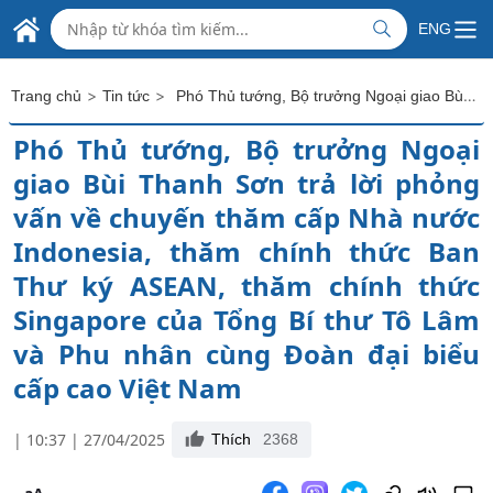
ĐẠI SỨ QUÁN
Skip to Main Content
ENG
CỘNG HÒA XÃ HỘI CHỦ NGHĨA VIỆT NAM
TẠI CỘNG HOÀ ẤN ĐỘ
>
>
Phó Thủ tướng, Bộ trưởng Ngoại giao Bùi Thanh Sơn trả lời phỏng vấn về chuyến thăm cấp Nhà nước Indonesia, thăm chính thức Ban Thư ký ASEAN, thăm chính thức Singapore của Tổng Bí thư Tô Lâm và Phu nhân cùng Đoàn đại biểu cấp cao Việt Nam
Trang chủ
Tin tức
Phó Thủ tướng, Bộ trưởng Ngoại
giao Bùi Thanh Sơn trả lời phỏng
vấn về chuyến thăm cấp Nhà nước
Indonesia, thăm chính thức Ban
Thư ký ASEAN, thăm chính thức
Singapore của Tổng Bí thư Tô Lâm
và Phu nhân cùng Đoàn đại biểu
cấp cao Việt Nam
| 10:37 | 27/04/2025
Thích
2368