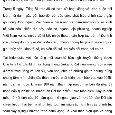
góp chủ động và trách nhiệm hơn cho sự nghiệp chung của ASEAN.
Trong 5 ngày, Tổng Bí thư đã có hơn 40 hoạt động với các cuộc hội
kiến, hội đàm, gặp gỡ, trao đổi với các giới, phát biểu chính sách, gặp
gỡ cộng đồng người Việt Nam ở hai nước và thăm một số cơ sở kinh
tế, văn hóa. Nhân dịp này, các bộ, ngành, địa phương, doanh nghiệp
Việt Nam và hai nước đã kí kết nhiều thỏa thuận hợp tác trên nhiều lĩnh
vực, trong đó có giáo dục - đào tạo, phòng chống tội phạm xuyên quốc
gia, thủy sản, kinh tế số, chuyển đổi số, chuyển đổi xanh, tài chính…
Tại Indonesia, với nền tảng mối quan hệ hữu nghị truyền thống được
Chủ tịch Hồ Chí Minh và Tổng thống Sukarno đặt nền móng, với nhiều
điểm tương đồng về lịch sử, văn hóa, chia sẻ những giá trị chung, cùng
chung tầm nhìn phấn đấu thành nước phát triển, thu nhập cao vào 2045,
năm cả hai nước kỉ niệm 100 năm thành lập nước, hai bên đã nhất trí
nâng cấp quan hệ hai nước lên Đối tác chiến lược toàn diện. Đây là dấu
mốc, là kết tinh của 70 năm quan hệ ngoại giao và hơn 10 năm Đối tác
chiến lược. Hai bên nhất trí tiếp tục làm sâu sắc hơn tin cậy chính trị,
sớm xây dựng Chương trình hành động để khai thác hiệu quả và nâng