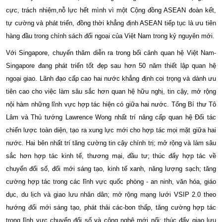
cực, trách nhiệm,nỗ lực hết mình vì một Cộng đồng ASEAN đoàn kết,
tự cường và phát triển, đồng thời khẳng định ASEAN tiếp tục là ưu tiên
hàng đầu trong chính sách đối ngoại của Việt Nam trong kỷ nguyên mới.
Với Singapore, chuyến thăm diễn ra trong bối cảnh quan hệ Việt Nam-
Singapore đang phát triển tốt đẹp sau hơn 50 năm thiết lập quan hệ
ngoại giao. Lãnh đạo cấp cao hai nước khẳng định coi trọng và dành ưu
tiên cao cho việc làm sâu sắc hơn quan hệ hữu nghị, tin cậy, mở rộng
nội hàm những lĩnh vực hợp tác hiện có giữa hai nước. Tổng Bí thư Tô
Lâm và Thủ tướng Lawrence Wong nhất trí nâng cấp quan hệ Đối tác
chiến lược toàn diện, tạo ra xung lực mới cho hợp tác mọi mặt giữa hai
nước. Hai bên nhất trí tăng cường tin cậy chính trị; mở rộng và làm sâu
sắc hơn hợp tác kinh tế, thương mại, đầu tư; thúc đẩy hợp tác về
chuyển đổi số, đổi mới sáng tạo, kinh tế xanh, năng lượng sạch; tăng
cường hợp tác trong các lĩnh vực quốc phòng - an ninh, văn hóa, giáo
dục, du lịch và giao lưu nhân dân; mở rộng mạng lưới VSIP 2.0 theo
hướng đổi mới sáng tạo, phát thải các-bon thấp, tăng cường hợp tác
trong lĩnh vực chuyển đổi số và công nghệ mới nổi; thúc đẩy giao lưu