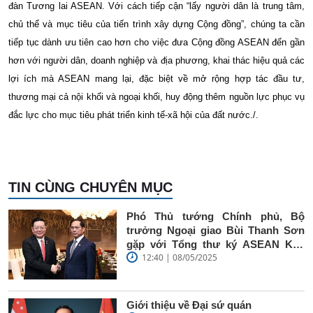
đàn Tương lai ASEAN. Với cách tiếp cận “lấy người dân là trung tâm,
chủ thể và mục tiêu của tiến trình xây dựng Cộng đồng”, chúng ta cần
tiếp tục dành ưu tiên cao hơn cho việc đưa Cộng đồng ASEAN đến gần
hơn với người dân, doanh nghiệp và địa phương, khai thác hiệu quả các
lợi ích mà ASEAN mang lại, đặc biệt về mở rộng hợp tác đầu tư,
thương mại cả nội khối và ngoại khối, huy động thêm nguồn lực phục vụ
đắc lực cho mục tiêu phát triển kinh tế-xã hội của đất nước./.
TIN CÙNG CHUYÊN MỤC
Phó Thủ tướng Chính phủ, Bộ
trưởng Ngoại giao Bùi Thanh Sơn
gặp với Tổng thư ký ASEAN Kao
12:40 | 08/05/2025
Kim Hourn
Giới thiệu về Đại sứ quán