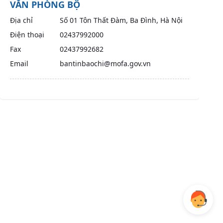
VĂN PHÒNG BỘ
Địa chỉ
Số 01 Tôn Thất Đàm, Ba Đình, Hà Nội
Điện thoại
02437992000
Fax
02437992682
Email
bantinbaochi@mofa.gov.vn