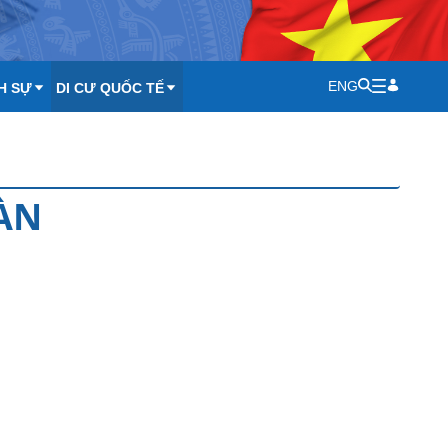
ENG
H SỰ
DI CƯ QUỐC TẾ
ÀN