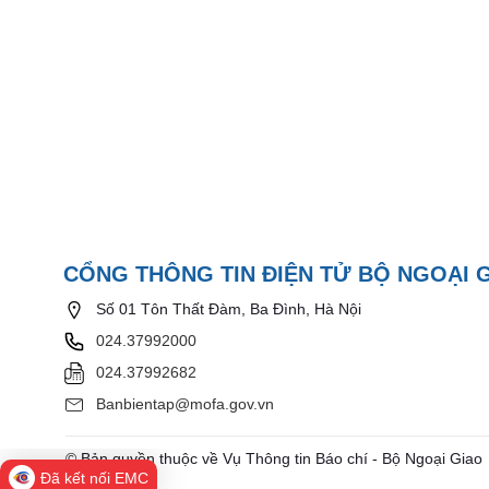
CỔNG THÔNG TIN ĐIỆN TỬ BỘ NGOẠI 
Số 01 Tôn Thất Đàm, Ba Đình, Hà Nội
024.37992000
024.37992682
Banbientap@mofa.gov.vn
© Bản quyền thuộc về Vụ Thông tin Báo chí - Bộ Ngoại Giao
Đã kết nối EMC