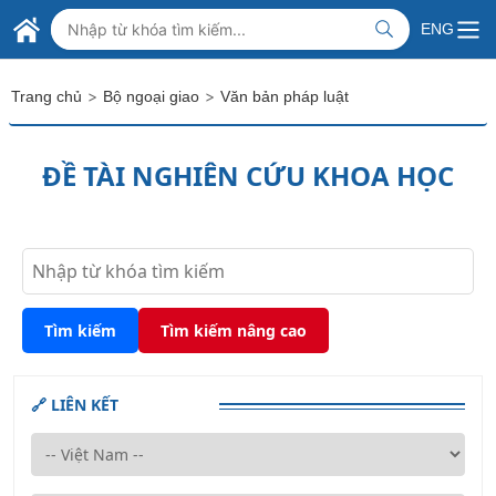
Skip to Main Content
BỘ NGOẠI GIAO VIỆT NAM
ENG
MINISTRY OF FOREIGN AFFAIRS
>
>
Trang chủ
Bộ ngoại giao
Văn bản pháp luật
ĐỀ TÀI NGHIÊN CỨU KHOA HỌC
Tìm kiếm
Tìm kiếm nâng cao
🔗 LIÊN KẾT