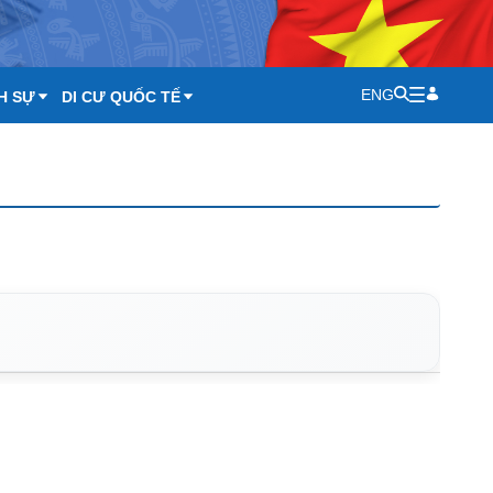
ENG
H SỰ
DI CƯ QUỐC TẾ