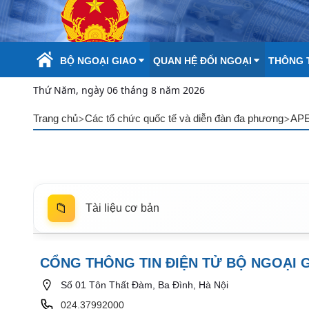
Skip to Main Content
BỘ NGOẠI GIAO
QUAN HỆ ĐỐI NGOẠI
THÔNG T
Thứ Năm, ngày 06 tháng 8 năm 2026
>
>
Trang chủ
Các tổ chức quốc tế và diễn đàn đa phương
AP
📁
Tài liệu cơ bản
CỔNG THÔNG TIN ĐIỆN TỬ BỘ NGOẠI 
Số 01 Tôn Thất Đàm, Ba Đình, Hà Nội
024.37992000